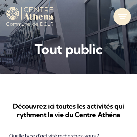
Passer
au
contenu
Tout public
Découvrez ici toutes les activités qui
rythment la vie du Centre Athéna
Quelle type d’activité recherchez-vous ?