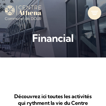
Passer
au
contenu
Financial
Découvrez ici toutes les activités
qui rythment la vie du Centre